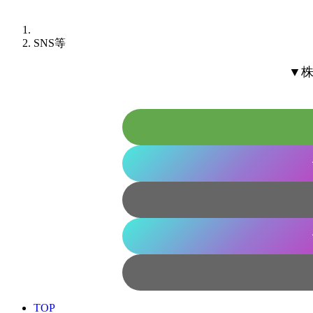
SNS等
▼株
TOP