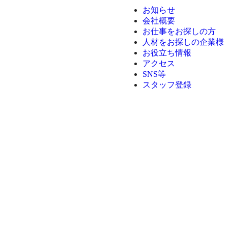
お知らせ
会社概要
お仕事をお探しの方
人材をお探しの企業様
お役立ち情報
アクセス
SNS等
スタッフ登録