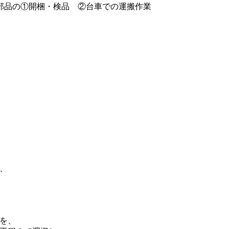
置部品の①開梱・検品 ②台車での運搬作業
、
を、