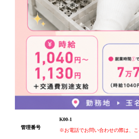
K00-1
管理番号
※お電話でお問い合わせの際は、こ