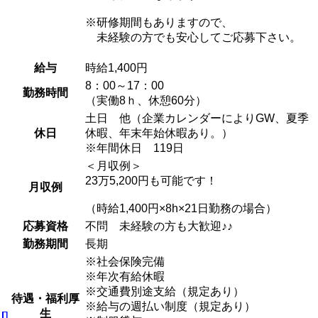
※研修期間もありますので、
未経験の方でも安心してご応募下さい。
給与
時給1,400円
8：00～17：00
勤務時間
（実働8ｈ、休憩60分）
土日 他（企業カレンダーによりGW、夏季
休日
休暇、年末年始休暇あり。）
※年間休日 119日
＜月収例＞
23万5,200円も可能です！
月収例
（時給1,400円×8h×21日勤務の場合）
応募資格
不問 未経験の方も大歓迎♪♪
勤務期間
長期
※社会保険完備
※年次有給休暇
※交通費別途支給（規定あり）
待遇・福利厚
※給与の週払い制度（規定あり）
生