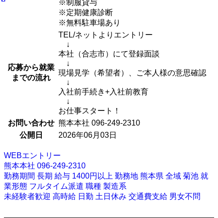
※制服貸与
※定期健康診断
※無料駐車場あり
TEL/ネットよりエントリー
↓
本社（合志市）にて登録面談
↓
応募から就業
現場見学（希望者）、ご本人様の意思確認
までの流れ
↓
入社前手続き+入社前教育
↓
お仕事スタート！
お問い合わせ
熊本本社 096-249-2310
公開日
2026年06月03日
WEBエントリー
熊本本社 096-249-2310
勤務期間
長期
給与
1400円以上
勤務地
熊本県
全域
菊池
就
業形態
フルタイム派遣
職種
製造系
未経験者歓迎
高時給
日勤
土日休み
交通費支給
男女不問