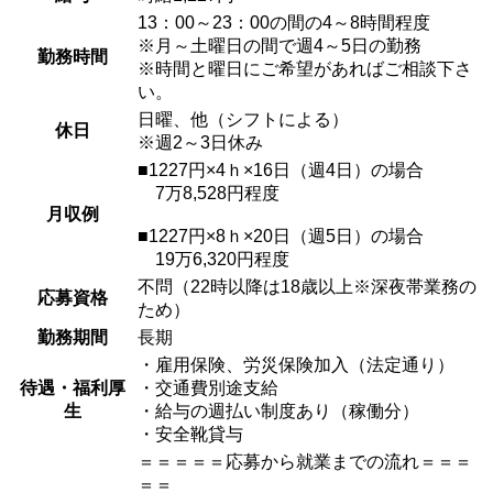
13：00～23：00の間の4～8時間程度
※月～土曜日の間で週4～5日の勤務
勤務時間
※時間と曜日にご希望があればご相談下さ
い。
日曜、他（シフトによる）
休日
※週2～3日休み
■1227円×4ｈ×16日（週4日）の場合
7万8,528円程度
月収例
■1227円×8ｈ×20日（週5日）の場合
19万6,320円程度
不問（22時以降は18歳以上※深夜帯業務の
応募資格
ため）
勤務期間
長期
・雇用保険、労災保険加入（法定通り）
待遇・福利厚
・交通費別途支給
生
・給与の週払い制度あり（稼働分）
・安全靴貸与
＝＝＝＝＝応募から就業までの流れ＝＝＝
＝＝