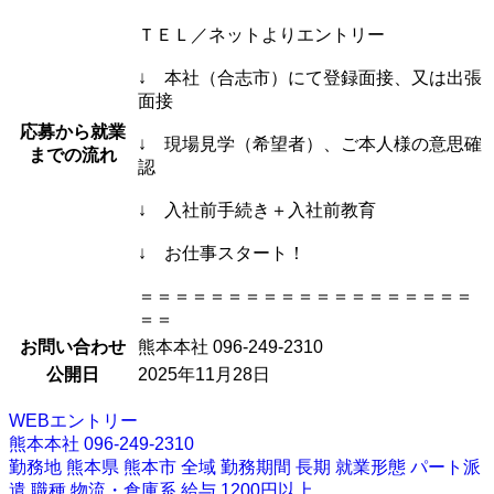
ＴＥＬ／ネットよりエントリー
↓ 本社（合志市）にて登録面接、又は出張
面接
応募から就業
↓ 現場見学（希望者）、ご本人様の意思確
までの流れ
認
↓ 入社前手続き＋入社前教育
↓ お仕事スタート！
＝＝＝＝＝＝＝＝＝＝＝＝＝＝＝＝＝＝＝
＝＝
お問い合わせ
熊本本社 096-249-2310
公開日
2025年11月28日
WEBエントリー
熊本本社 096-249-2310
勤務地
熊本県
熊本市
全域
勤務期間
長期
就業形態
パート派
遣
職種
物流・倉庫系
給与
1200円以上