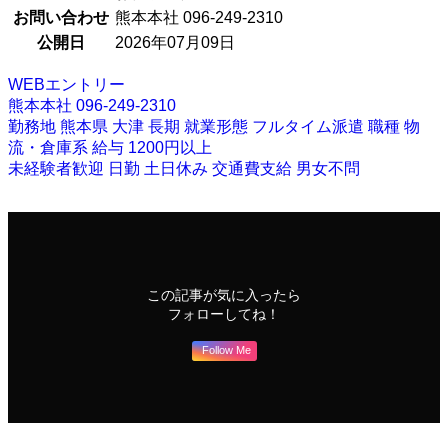
お問い合わせ
熊本本社 096-249-2310
公開日
2026年07月09日
WEBエントリー
熊本本社 096-249-2310
勤務地
熊本県
大津
長期
就業形態
フルタイム派遣
職種
物
流・倉庫系
給与
1200円以上
未経験者歓迎
日勤
土日休み
交通費支給
男女不問
この記事が気に入ったら
フォローしてね！
Follow Me