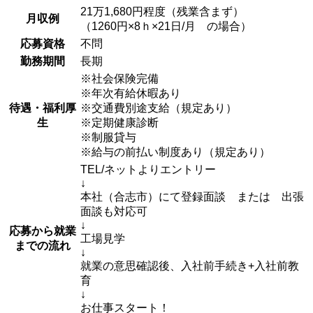
21万1,680円程度（残業含まず）
月収例
（1260円×8ｈ×21日/月 の場合）
応募資格
不問
勤務期間
長期
※社会保険完備
※年次有給休暇あり
待遇・福利厚
※交通費別途支給（規定あり）
生
※定期健康診断
※制服貸与
※給与の前払い制度あり（規定あり）
TEL/ネットよりエントリー
↓
本社（合志市）にて登録面談 または 出張
面談も対応可
↓
応募から就業
工場見学
までの流れ
↓
就業の意思確認後、入社前手続き+入社前教
育
↓
お仕事スタート！