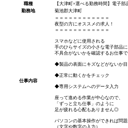
職種
【大津町×選べる勤務時間】電子部
勤務地
菊池郡大津町
＝＝＝＝＝＝＝＝＝＝＝＝
夜型の方にオススメの求人！
＝＝＝＝＝＝＝＝＝＝＝＝
スマホなどに使用される
手のひらサイズの小さな電子部品に
不具合がないかを確認するお仕事で
◆製品の表面にキズなどがないか目
◆正常に動くかをチェック
仕事内容
◆専用システムへのデータ入力
座って進める作業が中心なので、
「ずっと立ち仕事」のように
足が疲れる心配もありません◎
パソコンの基本操作ができれば問題
（文字や数字の入力）