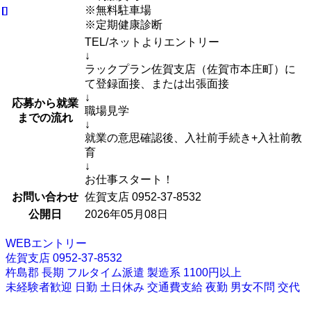
※無料駐車場
※定期健康診断
TEL/ネットよりエントリー
↓
ラックプラン佐賀支店（佐賀市本庄町）に
て登録面接、または出張面接
↓
応募から就業
職場見学
までの流れ
↓
就業の意思確認後、入社前手続き+入社前教
育
↓
お仕事スタート！
お問い合わせ
佐賀支店 0952-37-8532
公開日
2026年05月08日
WEBエントリー
佐賀支店 0952-37-8532
杵島郡
長期
フルタイム派遣
製造系
1100円以上
未経験者歓迎
日勤
土日休み
交通費支給
夜勤
男女不問
交代