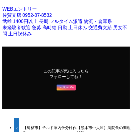
WEBエントリー
佐賀支店 0952-37-8532
武雄
1400円以上
長期
フルタイム派遣
物流・倉庫系
未経験者歓迎
急募
高時給
日勤
土日休み
交通費支給
男女不
問
土日祝休み
この記事が気に入ったら
フォローしてね！
Follow Me
【鳥栖市】チルド庫内仕分け作
【熊本市中央区】病院食の調理