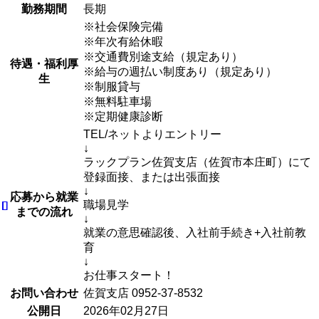
勤務期間
長期
※社会保険完備
※年次有給休暇
※交通費別途支給（規定あり）
待遇・福利厚
※給与の週払い制度あり（規定あり）
生
※制服貸与
※無料駐車場
※定期健康診断
TEL/ネットよりエントリー
↓
ラックプラン佐賀支店（佐賀市本庄町）にて
登録面接、または出張面接
↓
応募から就業
職場見学
までの流れ
↓
就業の意思確認後、入社前手続き+入社前教
育
↓
お仕事スタート！
お問い合わせ
佐賀支店 0952-37-8532
公開日
2026年02月27日