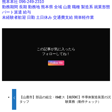
熊本本社 096-249-2310
勤務期間
長期
勤務地
熊本県
全域
山鹿
職種
製造系
就業形態
パート派遣
給与
未経験者歓迎
日勤
土日休み
交通費支給
簡単軽作業
この記事が気に入ったら
フォローしてね！
Follow Me
【山鹿市】部品の組立・検査ス
【南関町】半導体製造装置の試
タッフ
験業務（動作チェック）