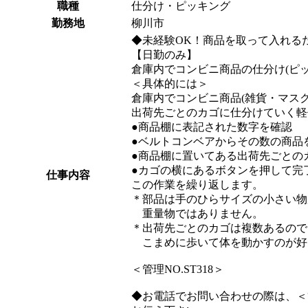
職種
仕分け・ピッキング
勤務地
柳川市
◆未経験OK！商品を取って入れる
【日勤のみ】
倉庫内でコンビニ商品の仕分け(ピ
＜具体的には＞
倉庫内でコンビニ商品(雑貨・マスク
出荷先ごとのカゴに仕分けていく軽
●商品棚に表記された数字を確認
●ベルトコンベアからその数の商品
●商品棚に置いてある出荷先ごとの
●カゴの横にあるボタンを押して完
仕事内容
この作業を繰り返します。
＊部品は手のひらサイズの小さい物
重量物ではありません。
＊出荷先ごとのカゴは複数あるので
こまめに歩いて体を動かすのが好
＜管理NO.ST318＞
◆お電話でお問い合わせの際は、＜