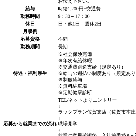
お伝え下さい。
給与
時給1,200円+交通費
勤務時間
9：30～17：00
休日
日・他1日 週休2日
月収例
応募資格
不問
勤務期間
長期
※社会保険完備
※年次有給休暇
※交通費別途支給（規定あり）
待遇・福利厚生
※給与の週払い制度あり（規定あり
※制服貸与
※無料駐車場
※定期健康診断
TEL/ネットよりエントリー
↓
ラックプラン佐賀支店（佐賀市本庄
↓
応募から就業までの流れ
職場見学
↓
就業の意思確認後、入社前手続き+