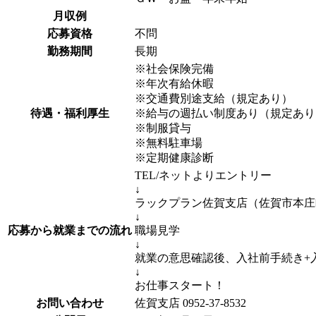
月収例
応募資格
不問
勤務期間
長期
※社会保険完備
※年次有給休暇
※交通費別途支給（規定あり）
待遇・福利厚生
※給与の週払い制度あり（規定あり
※制服貸与
※無料駐車場
※定期健康診断
TEL/ネットよりエントリー
↓
ラックプラン佐賀支店（佐賀市本庄
↓
応募から就業までの流れ
職場見学
↓
就業の意思確認後、入社前手続き+
↓
お仕事スタート！
お問い合わせ
佐賀支店 0952-37-8532