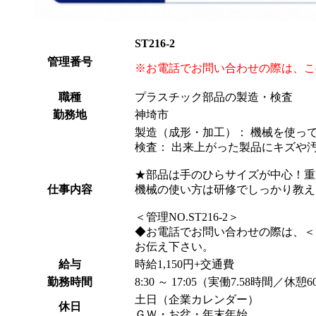
ST216-2
管理番号
※お電話でお問い合わせの際は、こ
職種
プラスチック部品の製造・検査
勤務地
神埼市
製造（成形・加工）： 機械を使っ
検査： 出来上がった製品にキズや
★部品は手のひらサイズが中心！重
仕事内容
機械の使い方は研修でしっかり教え
＜管理NO.ST216-2＞
◆お電話でお問い合わせの際は、＜
お伝え下さい。
給与
時給1,150円+交通費
勤務時間
8:30 ～ 17:05（実働7.58時間／休憩
土日（企業カレンダー）
休日
ＧＷ・お盆・年末年始